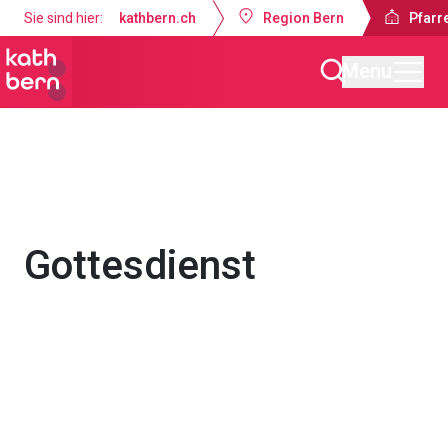
Sie sind hier:
kathbern.ch
Region Bern
Pfarr
Menu
Pfarrei Guthirt Ostermundigen
Gottesdienste & Anlässe
Gottesdienst