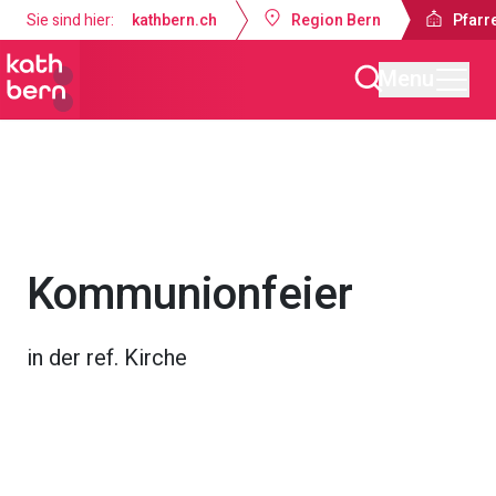
Sie sind hier:
kathbern.ch
Region Bern
Pfarr
Menu
Pfarrei Guthirt Ostermundigen
Gottesdienste & Anlässe
Kommunionfeier
in der ref. Kirche