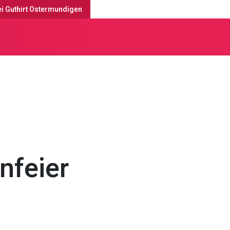
ei Guthirt Ostermundigen
tesdienste & Anlässe
feier