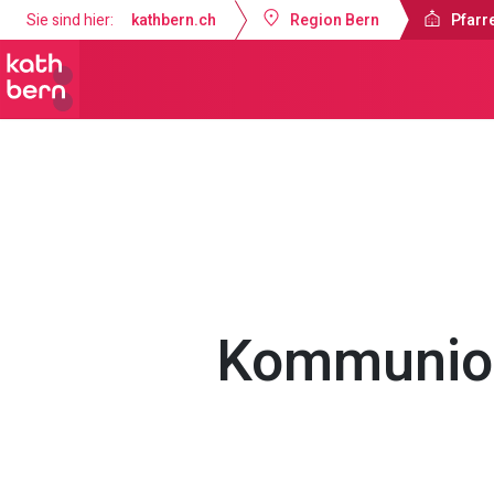
Sie sind hier:
kathbern.ch
Region Bern
Pfarr
Pfarrei Guthirt Ostermundigen
Got
Kommunion