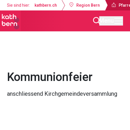
Sie sind hier:
kathbern.ch
Region Bern
Pfarr
Menu
Pfarrei Guthirt Ostermundigen
Gottesdienste & Anlässe
Kommunionfeier
anschliessend Kirchgemeindeversammlung