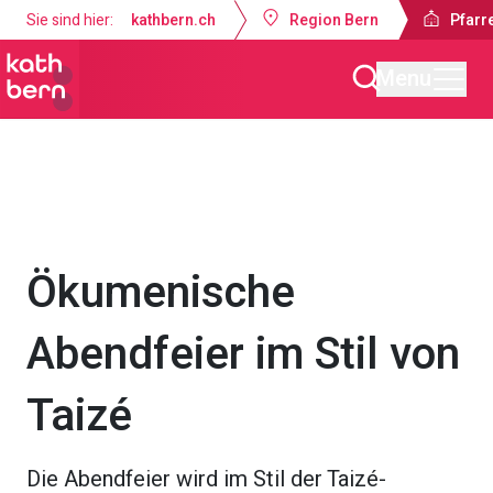
Sie sind hier:
kathbern.ch
Region Bern
Pfarr
Menu
Pfarrei Guthirt Ostermundigen
Gottesdienste & Anlässe
Ökumenische
Abendfeier im Stil von
Taizé
Die Abendfeier wird im Stil der Taizé-