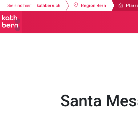
Sie sind hier:
kathbern.ch
Region Bern
Pfarr
Pfarrei Guthirt Ostermundigen
Got
Santa Mes