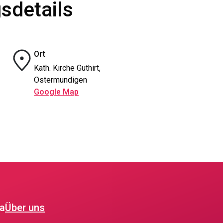
sdetails
Ort
Kath. Kirche Guthirt,
Ostermundigen
Google Map
ia
Über uns