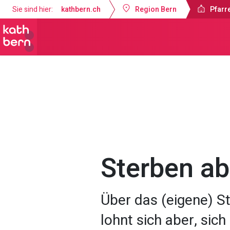
Sie sind hier:
kathbern.ch
Region Bern
Pfarr
Pfarrei Guthirt Ostermundigen
Got
Sterben ab
Über das (eigene) St
lohnt sich aber, sic