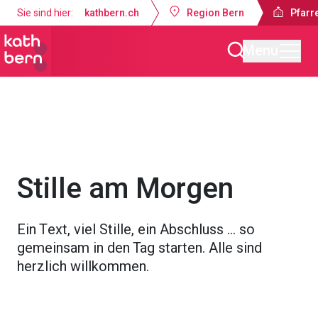
Sie sind hier:
kathbern.ch
Region Bern
Pfarr
Menu
Pfarrei Guthirt Ostermundigen
Gottesdienste & Anlässe
Stille am Morgen
Ein Text, viel Stille, ein Abschluss … so
gemeinsam in den Tag starten. Alle sind
herzlich willkommen.