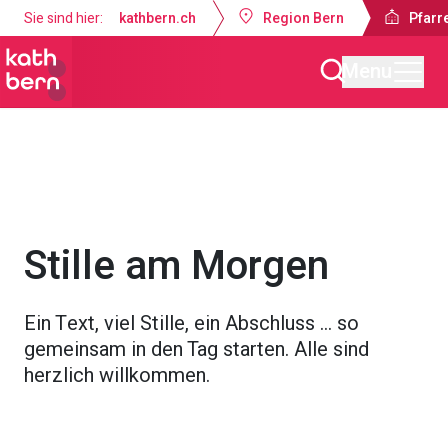
Sie sind hier:
kathbern.ch
Region Bern
Pfarr
Menu
Pfarrei Guthirt Ostermundigen
Gottesdienste & Anlässe
Stille am Morgen
Ein Text, viel Stille, ein Abschluss … so
gemeinsam in den Tag starten. Alle sind
herzlich willkommen.