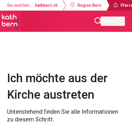
Sie sind hier:
kathbern.ch
Region Bern
Pfarr
Menu
Pfarrei Guthirt Ostermundigen
Ich möchte...
Ich möchte aus der
Kirche austreten
Untenstehend finden Sie alle Informationen
zu diesem Schritt.