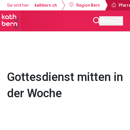
Sie sind hier:
kathbern.ch
Region Bern
Pfarre
Menu
Pfarrei St. Martin Worb
Gottesdienste & Anlässe
Gottesdienst mitten in
der Woche