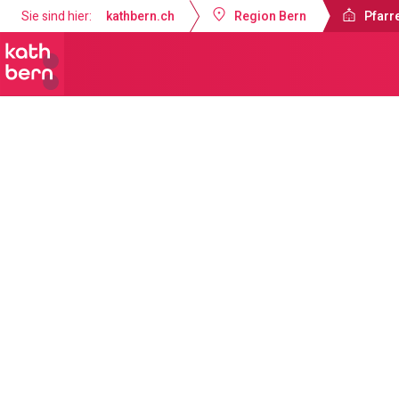
Sie sind hier:
kathbern.ch
Region Bern
Pfarre
Pfarrei St. Martin Worb
Angebote