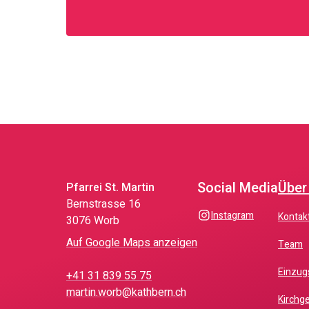
Social Media
Über
Pfarrei St. Martin
Bernstrasse 16
instagram
Kontak
3076 Worb
Auf Google Maps anzeigen
Team
Einzu
+41 31 839 55 75
martin.worb@kathbern.ch
Kirch