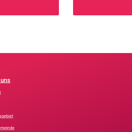
 uns
t
gsgebiet
gemeinde