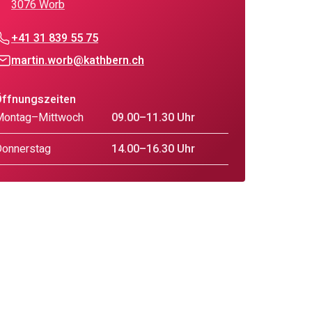
3076 Worb
+41 31 839 55 75
martin.worb@kathbern.ch
Öffnungszeiten
Montag–Mittwoch
09.00–11.30 Uhr
Donnerstag
14.00–16.30 Uhr