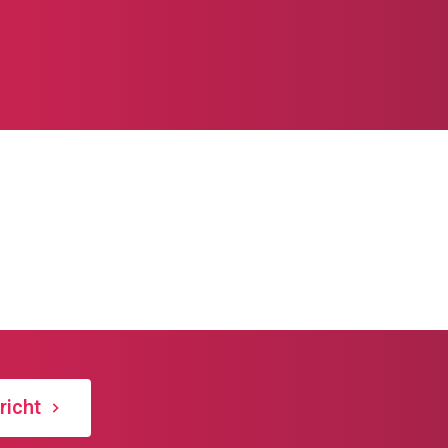
nterricht 2026/27
Religionsunterricht im Schuljahr 202
Broschüre, eine Möglichkeit zur Anm
 Sie auf der folgenden Seite.
richt