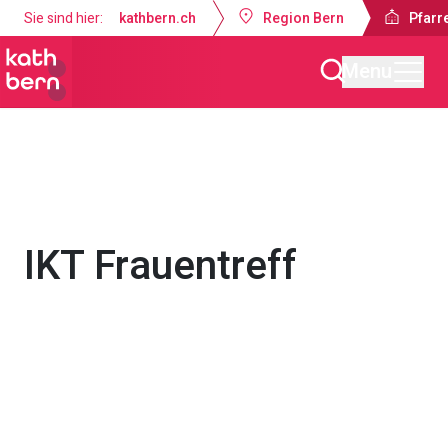
Sie sind hier:
kathbern.ch
Region Bern
Pfarre
Menu
Pfarrei St. Martin Worb
Gottesdienste & Anlässe
IKT Frauentreff