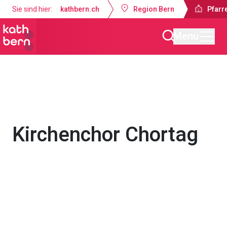
Sie sind hier:
kathbern.ch
Region Bern
Pfarre
Menu
Pfarrei St. Martin Worb
Gottesdienste & Anlässe
Kirchenchor Chortag