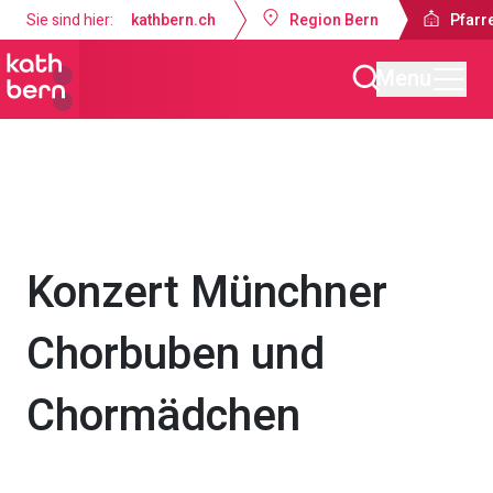
Sie sind hier:
kathbern.ch
Region Bern
Pfarre
Menu
Pfarrei St. Martin Worb
Gottesdienste & Anlässe
Konzert Münchner
Chorbuben und
Chormädchen