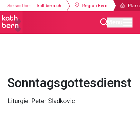
Sie sind hier:
kathbern.ch
Region Bern
Pfarre
Menu
Pfarrei St. Martin Worb
Gottesdienste & Anlässe
Sonntagsgottesdienst
Liturgie: Peter Sladkovic