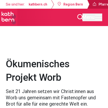
Sie sind hier:
kathbern.ch
Region Bern
Pfarre
Menu
Pfarrei St. Martin Worb
Projekte & Engagements
Ökumenisches
Projekt Worb
Seit 21 Jahren setzen wir Christ:innen aus
Worb uns gemeinsam mit Fastenopfer und
Brot für alle für eine gerechte Welt ein.