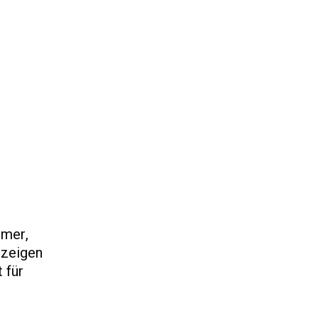
ümer,
 zeigen
 für