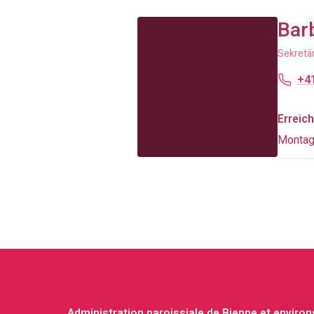
Bar
Sekretär
+41
Erreich
Montag
Administration paroissiale de Bienne et environ