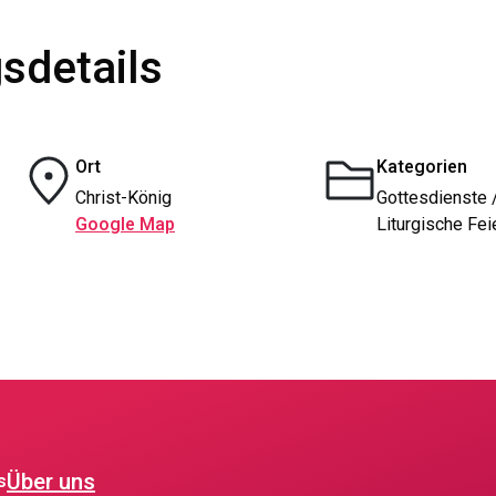
sdetails
Ort
Kategorien
Christ-König
Gottesdienste 
Google Map
Liturgische Fei
Über uns
s