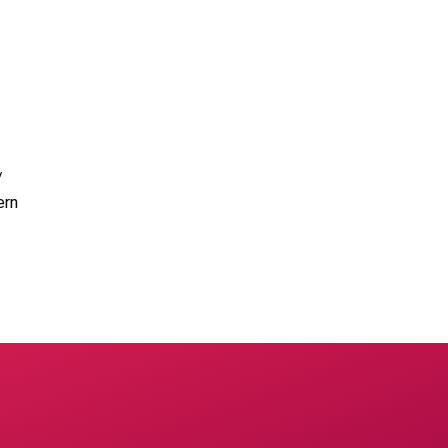
/
ern