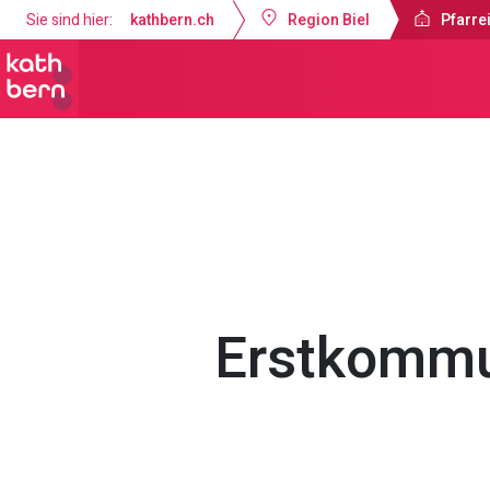
Sie sind hier:
kathbern.ch
Region Biel
Pfarrei
Pfarreien Biel
Gottesdienste & Anl
Erstkomm