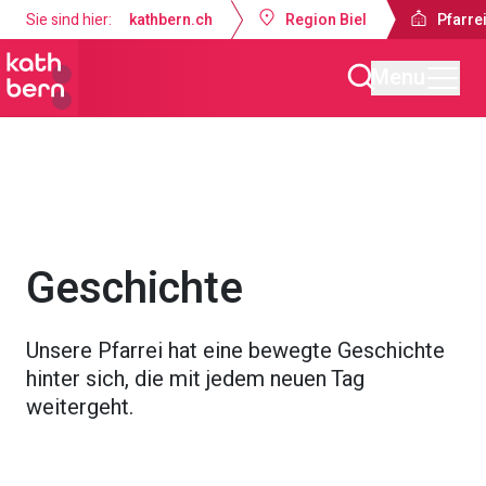
Sie sind hier:
kathbern.ch
Region Biel
Pfarrei
Menu
Pfarreien Biel
Über uns
Geschichte
Unsere Pfarrei hat eine bewegte Geschichte
hinter sich, die mit jedem neuen Tag
weitergeht.