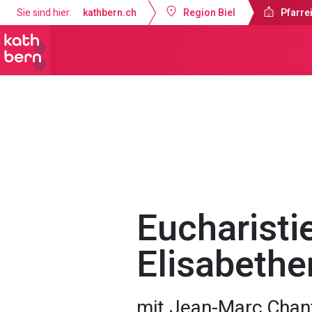
Sie sind hier:
kathbern.ch
Region Biel
Pfarrei
Pfarreien Biel
Gottesdienste & Anl
Eucharisti
Elisabethe
mit Jean-Marc Chan