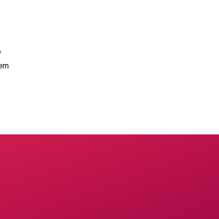
/
ern