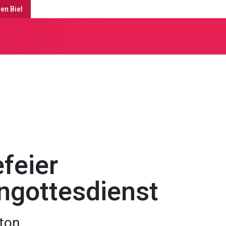
en Biel
ässe
efeier
ngottesdienst
ton