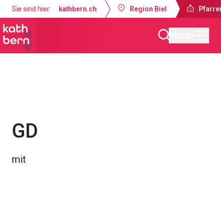
Sie sind hier:
kathbern.ch
Region Biel
Pfarrei
Menu
Pfarreien Biel
Gottesdienste & Anlässe
GD
mit