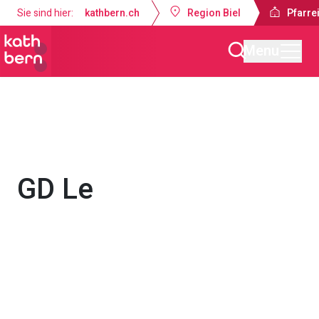
Sie sind hier:
kathbern.ch
Region Biel
Pfarrei
Menu
Pfarreien Biel
Gottesdienste & Anlässe
GD Le