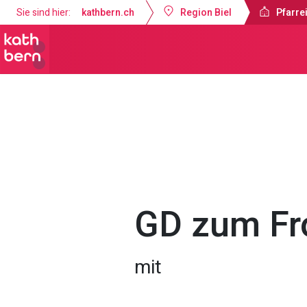
Sie sind hier:
kathbern.ch
Region Biel
Pfarrei
Pfarreien Biel
Gottesdienste & Anl
GD zum Fr
mit