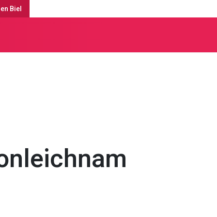
en Biel
ässe
onleichnam