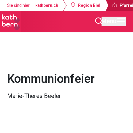
Sie sind hier:
kathbern.ch
Region Biel
Pfarrei
Menu
Pfarreien Biel
Gottesdienste & Anlässe
Kommunionfeier
Marie-Theres Beeler