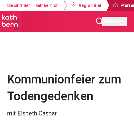
Sie sind hier:
kathbern.ch
Region Biel
Pfarrei
Menu
Pfarreien Biel
Gottesdienste & Anlässe
Kommunionfeier zum
Todengedenken
mit Elsbeth Caspar