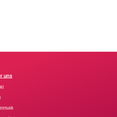
r uns
akt
m
chenmusik