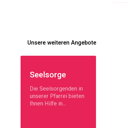
Unsere weiteren Angebote
Seelsorge
Die Seelsorgenden in
unserer Pfarrei bieten
Ihnen Hilfe in
seelischer Not.