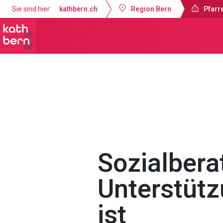
Sie sind hier:
kathbern.ch
Region Bern
Pfarre
Pfarrei Dreifaltigkeit Bern
Angebot
Sozialbera
Unterstütz
ist