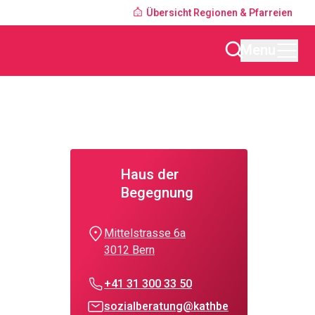
Übersicht Regionen & Pfarreien
Menu
Haus der
Begegnung
Mittelstrasse 6a
3012 Bern
+41 31 300 33 50
sozialberatung@kathbe