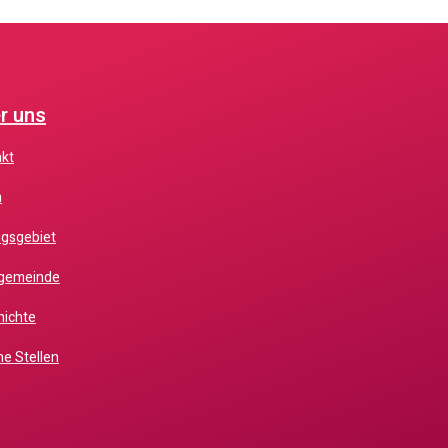
r uns
akt
m
ugsgebiet
chgemeinde
hichte
ne Stellen