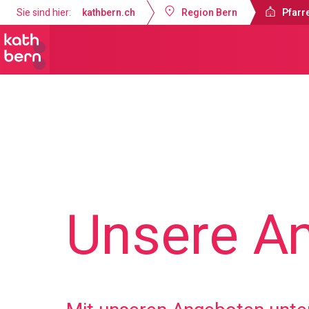
Sie sind hier:
kathbern.ch
Region Bern
Pfarr
Pfarreien Bern-West
Unsere A