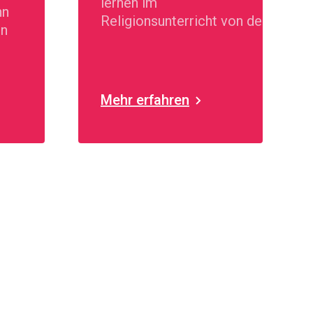
lernen im
nn
Religionsunterricht von der
en
1. bis zur 9. Klasse
Mehr erfahren