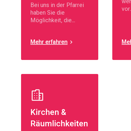
wen
Bei uns in der Pfarrei
vor
haben Sie die
Her
Möglichkeit, die
stel
folgenden Sakramente
zu empfangen.
Mehr erfahren
Meh
Kirchen &
Räumlichkeiten