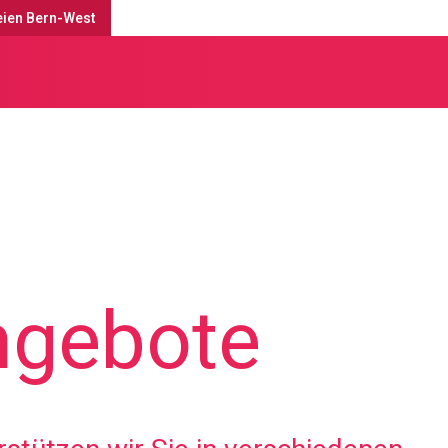
eien Bern-West
ngebote