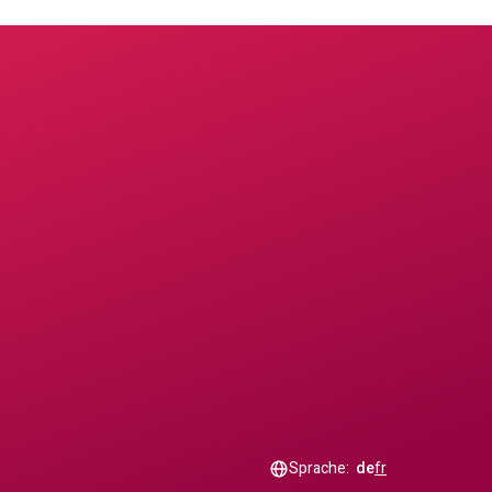
Sprache:
de
fr