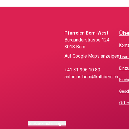
Übe
Pfarreien Bern-West
Burgunderstrasse 124
Kont
3018 Bern
Auf Google Maps anzeigen
Tea
Einz
+41 31 996 10 80
antonius.bern@kathbern.ch
Kir
Gesc
Offe
Cookie-Einstellungen