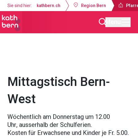
Sie sind hier:
kathbern.ch
Region Bern
Pfarr
Menu
Pfarreien Bern-West
Gottesdienste & Anlässe
Mittagstisch Bern-
West
Wöchentlich am Donnerstag um 12.00
Uhr, ausserhalb der Schulferien.
Kosten für Erwachsene und Kinder je Fr. 5.00.