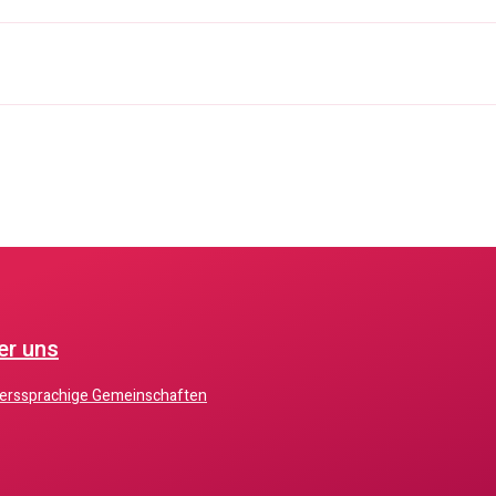
er uns
derssprachige Gemeinschaften