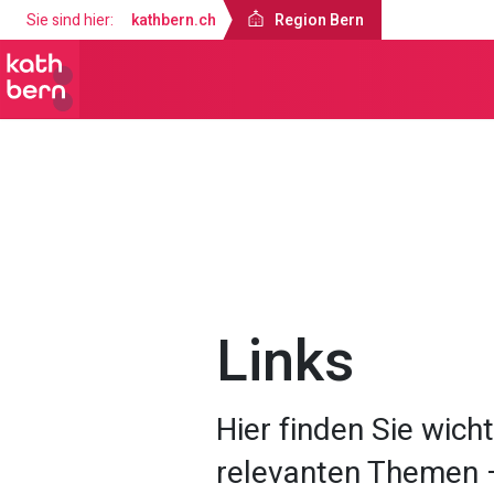
Sie sind hier:
kathbern.ch
Region Bern
Region Bern
Über uns
Katholisc
Links
Hier finden Sie wich
relevanten Themen –