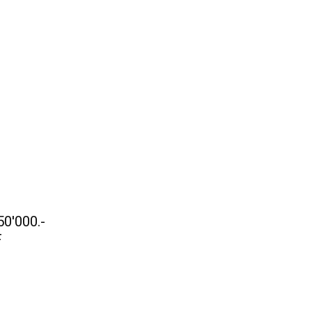
50'000.-
F