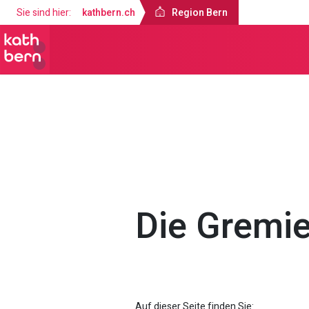
Sie sind hier:
kathbern.ch
Region Bern
Region Bern
Über uns
Röm.-kath
Die Gremi
Auf dieser Seite finden Sie: