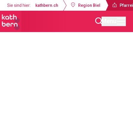
Sie sind hier:
kathbern.ch
Region Biel
Pfarrei
Menu
Pfarreien Biel
Aktuelles