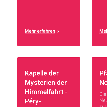
Mehr erfahren
Meh
Kapelle der
Pf
Mysterien der
Ne
Himmelfahrt -
Die
Péry-
Neu
zus