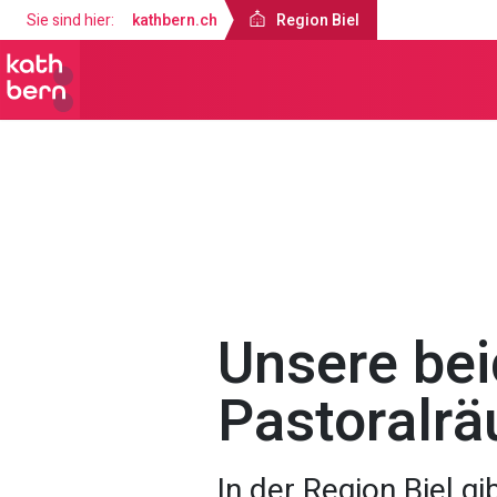
Sie sind hier:
kathbern.ch
Region Biel
Region Biel
Über uns
Unsere be
Pastoralr
In der Region Biel g