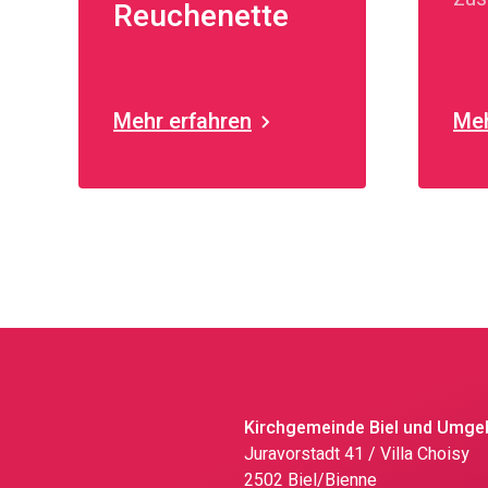
Reuchenette
Kir
und
Uni
- L
Mehr erfahren
Meh
Kirchgemeinde Biel und Umg
Juravorstadt 41 / Villa Choisy
2502 Biel/Bienne