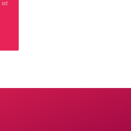
ist
 der