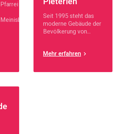
Pieterlen
Pfarrei St.
Seit 1995 steht das
/Meinisberg
moderne Gebäude der
Bevölkerung von
Pieterlen-Meinisberg-
Lengnau zur
Mehr erfahren
Verfügung.
de