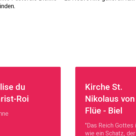
inden.
lise du
Kirche St.
rist-Roi
Nikolaus von
Flüe - Biel
nne
"Das Reich Gottes 
wie ein Schatz, der