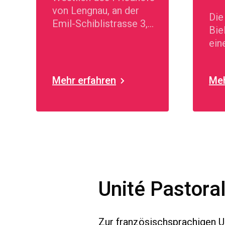
von Lengnau, an der
Die
Emil-Schiblistrasse 3,
Bie
steht leicht erhöht das
ein
helle, moderne
Kir
Kirchengebäude.
Reg
Mehr erfahren
Meh
Unité Pastora
Zur französischsprachigen U