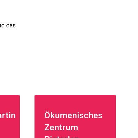
nd das
artin
Ökumenisches
Zentrum