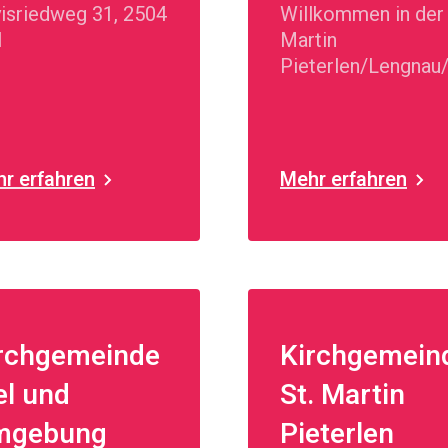
isriedweg 31, 2504
Willkommen in der 
l
Martin
Pieterlen/Lengnau
r erfahren
Mehr erfahren
rchgemeinde
Kirchgemein
el und
St. Martin
mgebung
Pieterlen