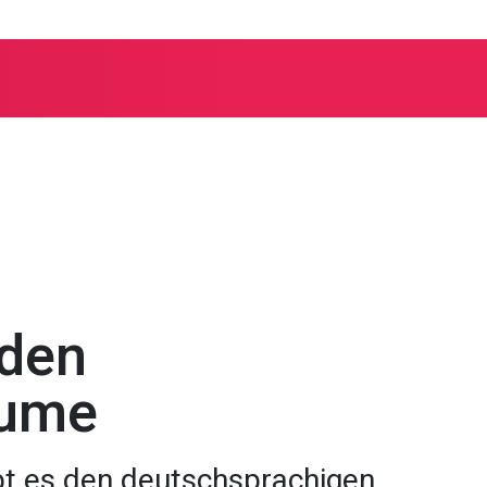
iden
äume
ibt es den deutschsprachigen