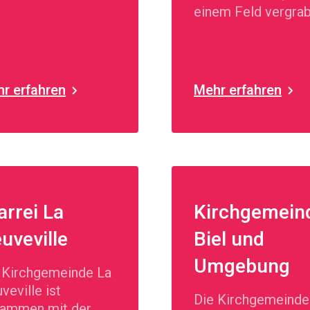
einem Feld vergra
ist. Ein Mann
entdeckte ihn, aber
vergrub ihn wieder.
Und in seiner Freu
r erfahren
Mehr erfahren
verkaufte er alles,
er besaß, und kauf
den Acker." Mt 13,
45
arrei La
Kirchgemein
uveville
Biel und
Umgebung
 Kirchgemeinde La
veville ist
Die Kirchgemeinde
ammen mit der