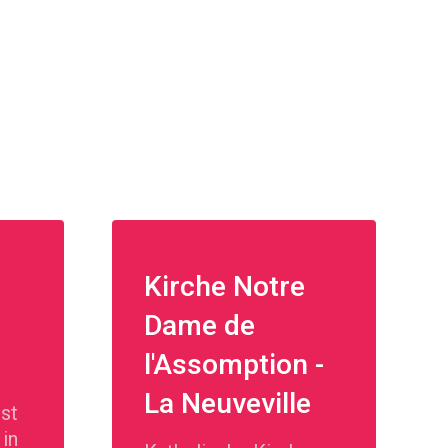
Kirche Notre
Dame de
l'Assomption -
La Neuveville
ist
 in