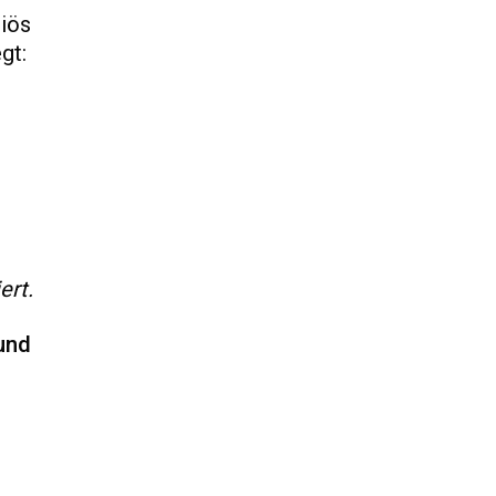
iös
gt:
ert.
 und