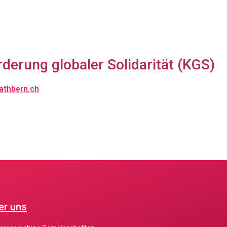
erung globaler Solidarität (KGS)
athbern.ch
er uns