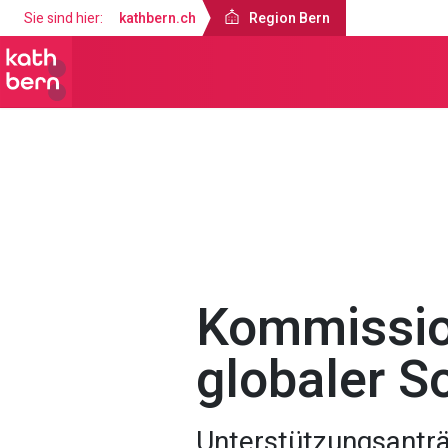
Sie sind hier:
kathbern.ch
Region Bern
Region Bern
Über uns
Röm.-kath
Kommissio
globaler So
Unterstützungsanträ