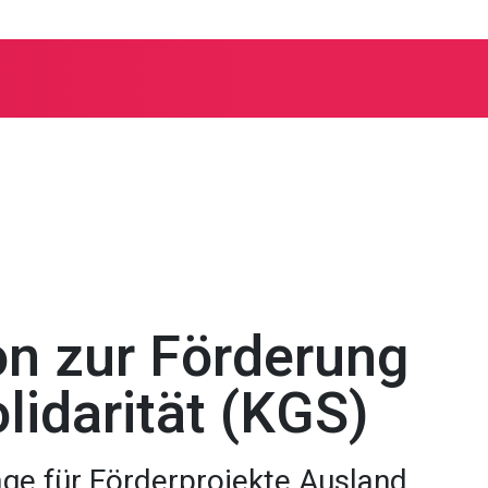
. Gesamtkirchgemeinde Bern und Umgebung
Fördergelder & Nothilfe
n zur Förderung
lidarität (KGS)
ge für Förderprojekte Ausland