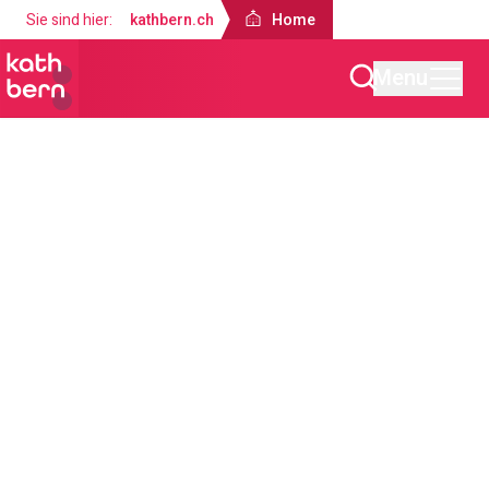
Sie sind hier:
kathbern.ch
Home
Menu
Home
Über uns