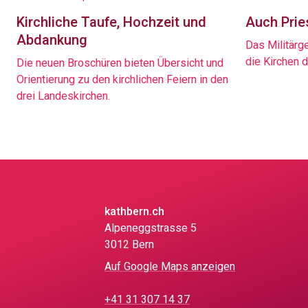
Kirchliche Taufe, Hochzeit und
Auch Prie
Abdankung
Das Militärg
die Kirchen 
Die neuen Broschüren bieten Übersicht und
Orientierung zu den kirchlichen Feiern in den
drei Landeskirchen.
kathbern.ch
Alpeneggstrasse 5
3012 Bern
Auf Google Maps anzeigen
+41 31 307 14 37