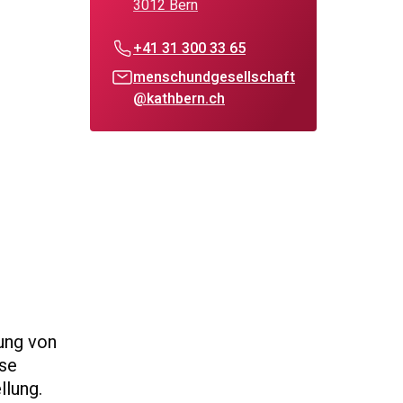
3012 Bern
+41 31 300 33 65
menschundgesellschaft
@kathbern.ch
ung von
ise
llung.