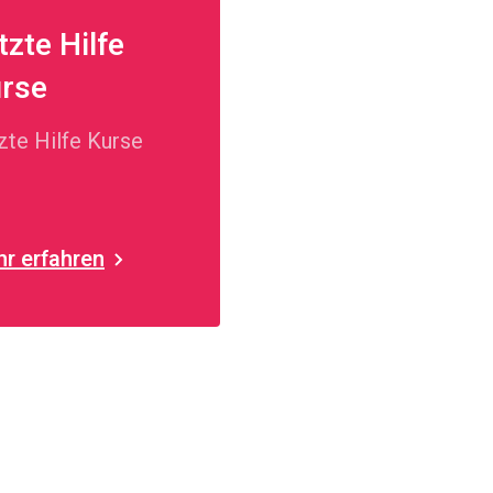
tzte Hilfe
rse
zte Hilfe Kurse
r erfahren