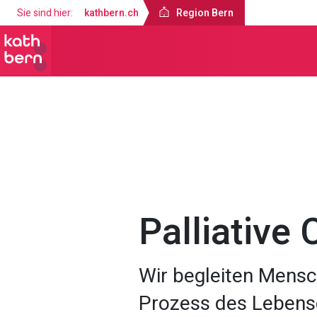
Sie sind hier:
kathbern.ch
Region Bern
Region Bern
Über uns
Fachzentr
Palliative 
Wir begleiten Mensc
Prozess des Lebens