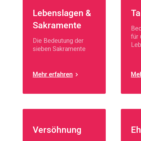
Lebenslagen &
Ta
Sakramente
Bed
für
Die Bedeutung der
Le
sieben Sakramente
Mehr erfahren
Meh
Versöhnung
Eh