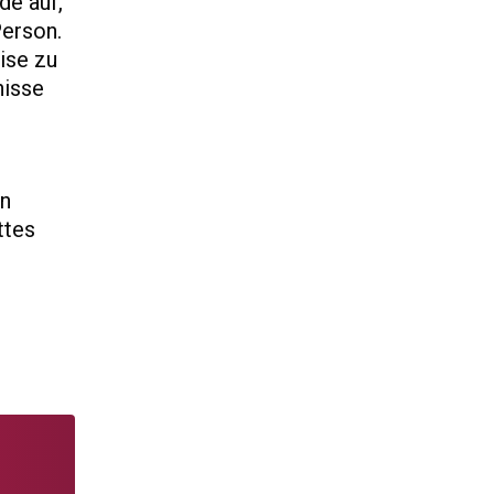
de auf,
Person.
ise zu
nisse
m
in
ttes