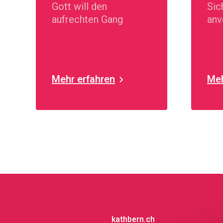
Gott will den
Sic
aufrechten Gang
anv
Mehr erfahren
Meh
kathbern.ch