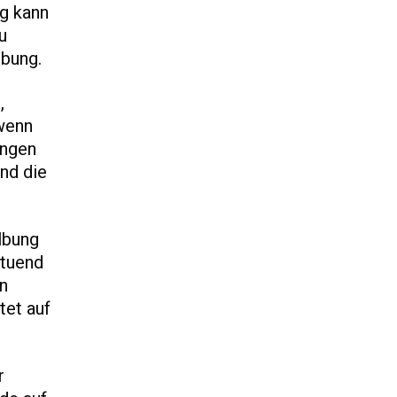
g kann
u
lbung.
,
 wenn
ängen
nd die
lbung
ltuend
en
tet auf
r