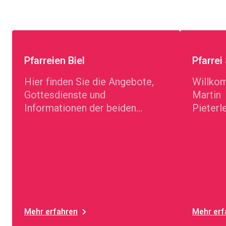
Pfarreien Biel
Pfarrei
Hier finden Sie die Angebote,
Willkom
Gottesdienste und
Martin
Informationen der beiden
Pieter
Pfarreien St. Maria und Bruder
Klaus sowie des Zentrums
Christ-König.
Mehr erfahren
Mehr erf