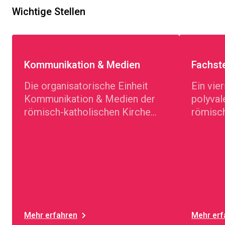
Wichtige Stellen
Kommunikation & Medien
Fachste
Die organisatorische Einheit
Ein vie
Kommunikation & Medien der
polyval
römisch-katholischen Kirche
römisch
Biel und Umgebung
Kirchge
Umgebu
Mehr erfahren
Mehr erf