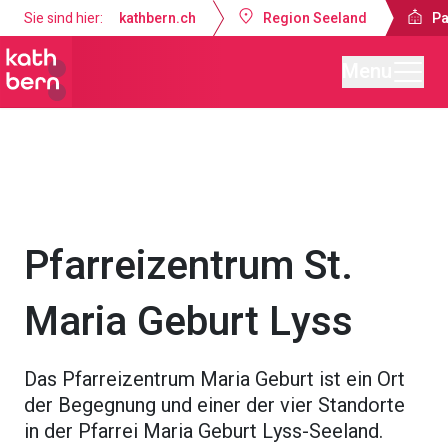
Sie sind hier:
kathbern.ch
Region Seeland
Pa
Menu
Pastoralraum Seeland-Lyss
Angebote
Kirche & Räumlichkei
Pfarreizentrum St.
Maria Geburt Lyss
Das Pfarreizentrum Maria Geburt ist ein Ort
der Begegnung und einer der vier Standorte
in der Pfarrei Maria Geburt Lyss-Seeland.