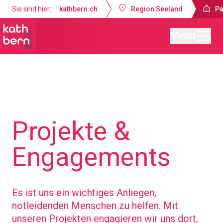
Sie sind hier:
kathbern.ch
Region Seeland
Pa
Menu
Pastoralraum Seeland-Lyss
Projekte &
Engagements
Es ist uns ein wichtiges Anliegen,
notleidenden Menschen zu helfen. Mit
unseren Projekten engagieren wir uns dort,