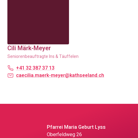
Cili Märk-Meyer
Seniorenbeauftragte Ins & Täuffelen
+41 32 387 37 13
caecilia.maerk-meyer@kathseeland.ch
Pfarrei Maria Geburt Lyss
Oberfeldweg 26