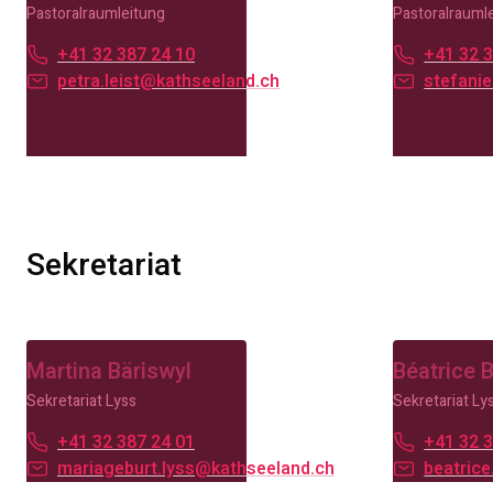
Pastoralraumleitung
Pastoralrauml
+41 32 387 24 10
+41 32 3
petra.leist@kathseeland.ch
stefanie
Sekretariat
Martina Bäriswyl
Béatrice 
Sekretariat Lyss
Sekretariat Ly
+41 32 387 24 01
+41 32 3
mariageburt.lyss@kathseeland.ch
beatric