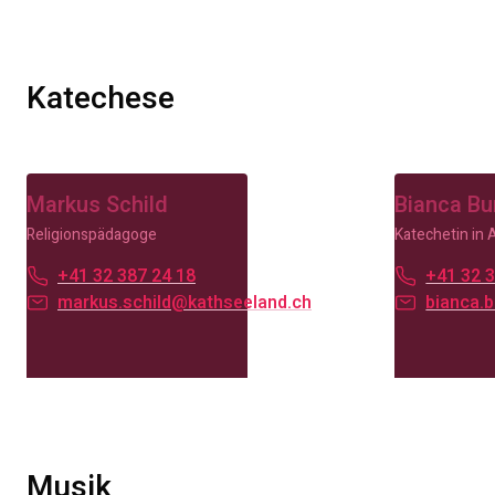
Katechese
Markus Schild
Bianca Bu
Religionspädagoge
Katechetin in 
+41 32 387 24 18
+41 32 3
markus.schild@kathseeland.ch
bianca.
Musik