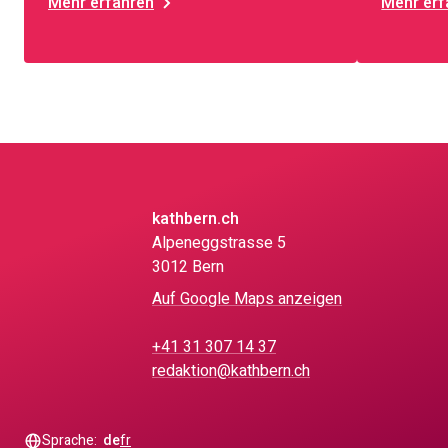
Mehr erfahren
Mehr erf
kathbern.ch
Alpeneggstrasse 5
3012 Bern
Auf Google Maps anzeigen
+41 31 307 14 37
redaktion@kathbern.ch
Sprache:
de
fr