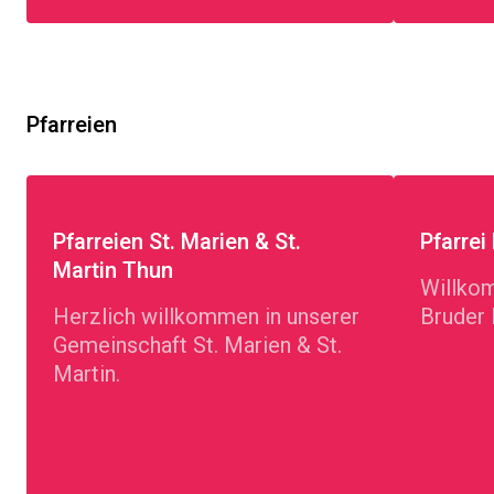
Pfarreien
Pfarreien St. Marien & St.
Pfarrei
Martin Thun
Willkom
Herzlich willkommen in unserer
Bruder 
Gemeinschaft St. Marien & St.
Martin.