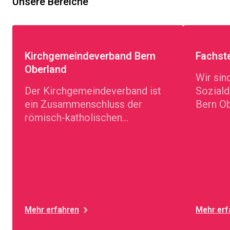
Unsere Bereiche
Kirchgemeindeverband Bern
Fachste
Oberland
Wir sin
Der Kirchgemeindeverband ist
Soziald
ein Zusammenschluss der
Bern Ob
römisch-katholischen
kostenl
Kirchgemeinden der Region
verschi
Bern Oberland.
Mehr erfahren
Mehr erf