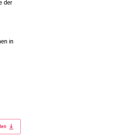
e der
en in
den