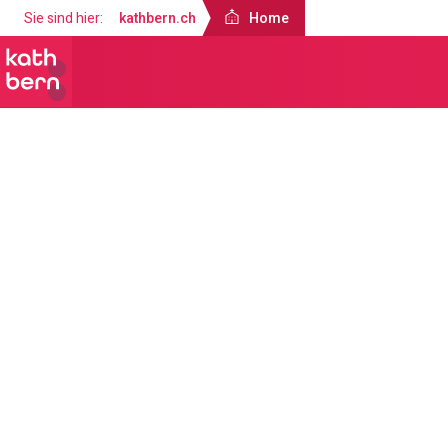
Sie sind hier:
kathbern.ch
Home
Home
Über uns
Landeskirche