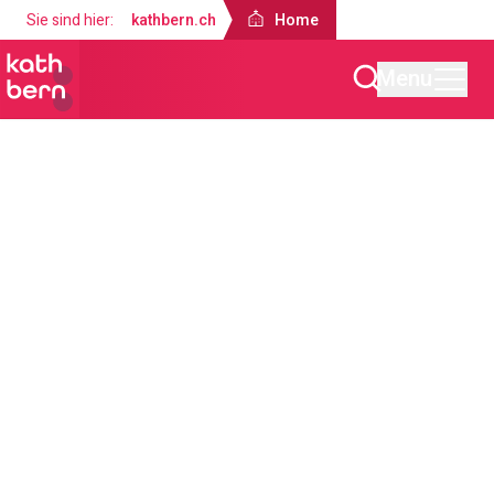
Sie sind hier:
kathbern.ch
Home
Menu
Home
Angebote
Sakramente