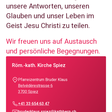
unsere Antworten, unseren
Glauben und unser Leben im
Geist Jesu Christi zu teilen.
Wir freuen uns auf Austausch
und persönliche Begegnungen.
Röm.-kath. Kirche Spiez
Pfarreizentrum Bruder Klaus
Belvédèrestrasse 6
3700 Spiez
+41 33 654 63 47
bruderklaus.spiez@kathbern.ch