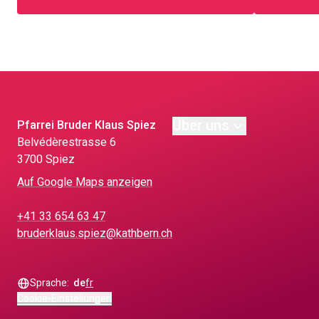
Über uns
Pfarrei Bruder Klaus Spiez
Bel­védè­re­strasse 6
3700 Spiez
Auf Google Maps anzeigen
+41 33 654 63 47
bruderklaus.spiez@kathbern.ch
Sprache:
de
fr
Cookie-Einstellungen