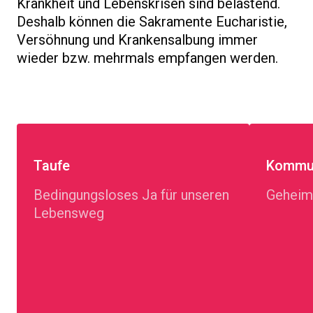
Krankheit und Lebenskrisen sind belastend.
Deshalb können die Sakramente Eucharistie,
Versöhnung und Krankensalbung immer
wieder bzw. mehrmals empfangen werden.
Taufe
Kommun
Bedingungsloses Ja für unseren
Geheim
Lebensweg