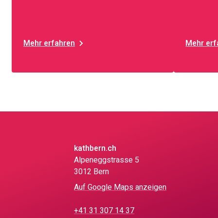
Mehr erfahren
Mehr erf
kathbern.ch
Alpeneggstrasse 5
3012 Bern
Auf Google Maps anzeigen
+41 31 307 14 37